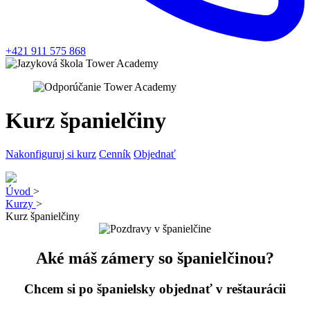
+421 911 575 868
Kurz španielčiny
Nakonfiguruj si kurz
Cenník
Objednať
Úvod
>
Kurzy
>
Kurz španielčiny
Aké máš
zámery
so španielčinou?
Chcem si po španielsky objednať v
reštaurácii