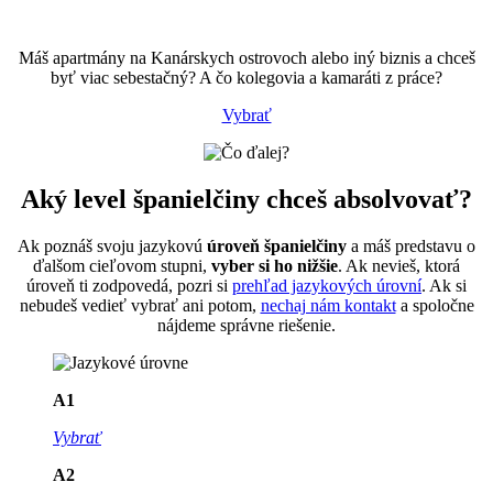
Máš apartmány na Kanárskych ostrovoch alebo iný biznis a chceš
byť viac sebestačný? A čo kolegovia a kamaráti z práce?
Vybrať
Aký
level španielčiny
chceš absolvovať?
Ak poznáš svoju jazykovú
úroveň španielčiny
a máš predstavu o
ďalšom cieľovom stupni,
vyber si ho nižšie
. Ak nevieš, ktorá
úroveň ti zodpovedá, pozri si
prehľad jazykových úrovní
. Ak si
nebudeš vedieť vybrať ani potom,
nechaj nám kontakt
a spoločne
nájdeme správne riešenie.
A1
Vybrať
A2