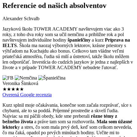
Referencie
od našich absolventov
Alexander Schvalb
Jazykovú školu TOWER ACADEMY navštevujem viac ako 3
roky, z toho dva roky som sa učil nemčinu a približne rok a pol
navštevujem individuálne hodiny
španielčiny
a kurz
Príprava na
IELTS
. Škola ma naozaj výborných lektorov, krásne priestory s
výhľadom na Kuchajdu ako bonus. Celkovo tam vládne veľmi
priateľská atmosféra, ľudia sú milí a ústretoví, takže školu môžem
len odporúčať. Investícia do cudzích jazykov je jedna z najlepších v
živote a v prípade TOWER ACADEMY nebudete ľutovať.
Veronika Šimková
★★★★★
Overená Google recenzia
Kurz splnil moje očakávania, konečne som začala rozprávať, síce s
chybami, ale to sa poddá. Príjemné prostredie a skvelí ľudia.
Najviac sa mi páčili obedy, kde sme preberali
rôzne témy z
bežného života
a práve tam som sa rozhovorila.
Mala som úžasné
lektork
y a stres, čo som mala prvý deň, keď som celkom nevedela,
čo ma čaká, opadol po prvých minútach hodiny. Určite mi to