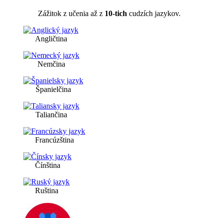
Zážitok z učenia až z
10-tich
cudzích jazykov.
Angličtina
Nemčina
Španielčina
Taliančina
Francúzština
Čínština
Ruština