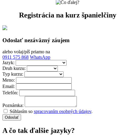
Registrácia
na kurz španielčiny
Odoslať nezáväzný záujem
alebo volaj/píš priamo na
0911 575 868
WhatsApp
Jazyk:
Druh kurzu:
Typ kurzu:
Meno:
Email:
Telefón:
Poznámka:
Súhlasím so
spracovaním osobných údajov
.
Odoslať
A čo tak ďalšie jazyky?